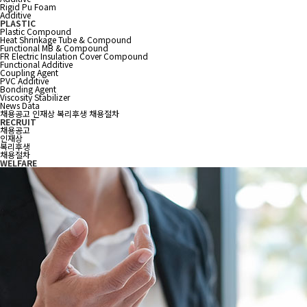
Rigid Pu Foam
Additive
PLASTIC
Plastic Compound
Heat Shrinkage Tube & Compound
Functional MB & Compound
FR Electric Insulation Cover Compound
Functional Additive
Coupling Agent
PVC Additive
Bonding Agent
Viscosity Stabilizer
News
Data
채용공고
인재상
복리후생
채용절차
RECRUIT
채용공고
인재상
복리후생
채용절차
WELFARE