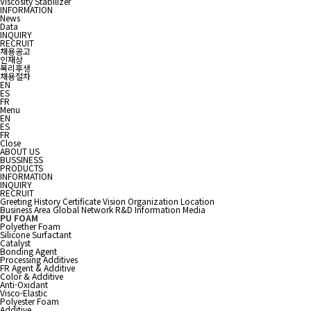
Viscosity Stabilizer
INFORMATION
News
Data
INQUIRY
RECRUIT
채용공고
인재상
복리후생
채용절차
EN
ES
FR
Menu
EN
ES
FR
Close
ABOUT US
BUSSINESS
PRODUCTS
INFORMATION
INQUIRY
RECRUIT
Greeting
History
Certificate
Vision
Organization
Location
Business Area
Global Network
R&D Information
Media
PU FOAM
Polyether Foam
Silicone Surfactant
Catalyst
Bonding Agent
Processing Additives
FR Agent & Additive
Color & Additive
Anti-Oxidant
Visco-Elastic
Polyester Foam
Additive