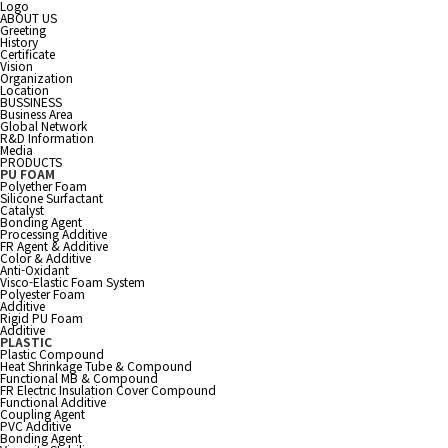
Logo
ABOUT US
Greeting
History
Certificate
Vision
Organization
Location
BUSSINESS
Business Area
Global Network
R&D Information
Media
PRODUCTS
PU FOAM
Polyether Foam
Silicone Surfactant
Catalyst
Bonding Agent
Processing Additive
FR Agent & Additive
Color & Additive
Anti-Oxidant
Visco-Elastic Foam System
Polyester Foam
Additive
Rigid PU Foam
Additive
PLASTIC
Plastic Compound
Heat Shrinkage Tube & Compound
Functional MB & Compound
FR Electric Insulation Cover Compound
Functional Additive
Coupling Agent
PVC Additive
Bonding Agent