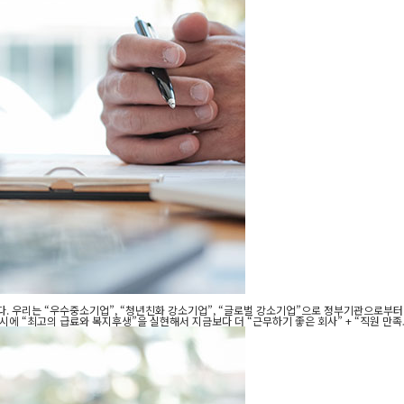
다. 우리는 “우수중소기업”, “청년친화 강소기업”, “글로벌 강소기업”으로 정부기관으로부터 
동시에 “최고의 급료와 복지후생”을 실현해서 지금보다 더 “근무하기 좋은 회사” + “직원 만